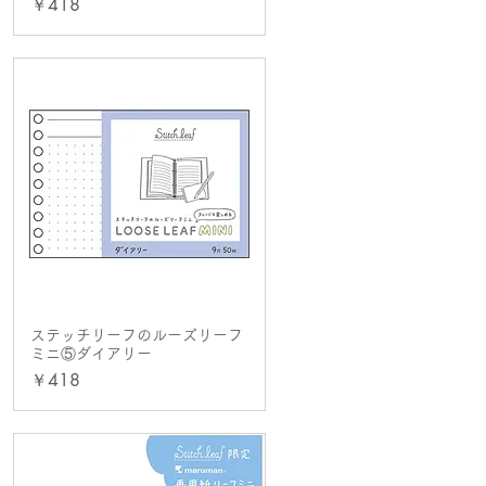
価格
￥418
ステッチリーフのルーズリーフ
クイックビュー
ミニ⑤ダイアリー
価格
￥418