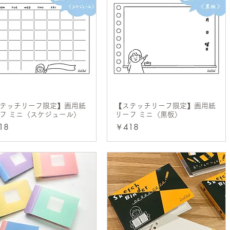
テッチリーフ限定】画用紙
クイックビュー
【ステッチリーフ限定】画用紙
クイックビュー
フ ミニ〈スケジュール〉
リーフ ミニ〈黒板〉
格
価格
18
￥418