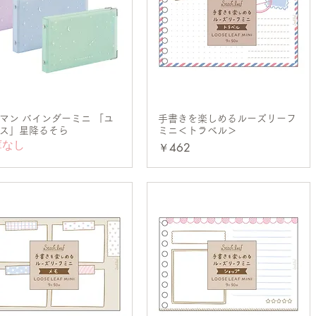
マン バインダーミニ 「ユ
クイックビュー
手書きを楽しめるルーズリーフ
クイックビュー
ス」星降るそら
ミニ＜トラベル＞
庫なし
価格
￥462