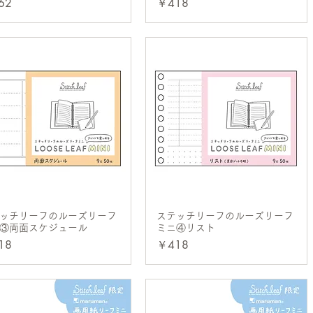
格
価格
62
￥418
ッチリーフのルーズリーフ
クイックビュー
ステッチリーフのルーズリーフ
クイックビュー
③両面スケジュール
ミニ④リスト
格
価格
18
￥418