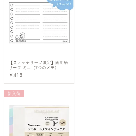
【ステッチリーフ限定】画用紙
クイックビュー
リーフ ミニ〈7つのメモ〉
価格
￥418
新入荷