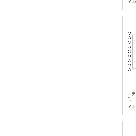
価
￥4
ステ
ミニ
価
￥4