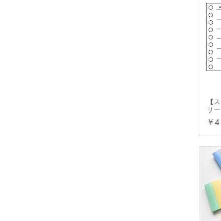
【ス
リー
価
￥4