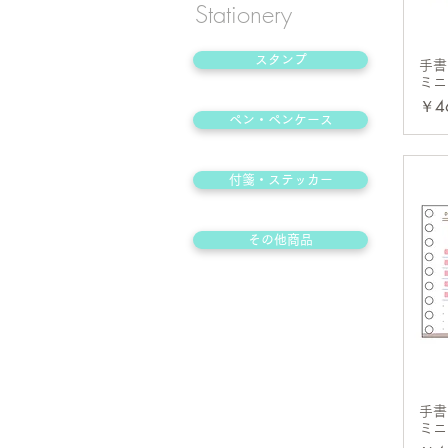
Stationery
スタンプ
手書
ミニ
価
￥4
ペン・ペンケース
付箋・ステッカー
その他商品
手書
ミニ