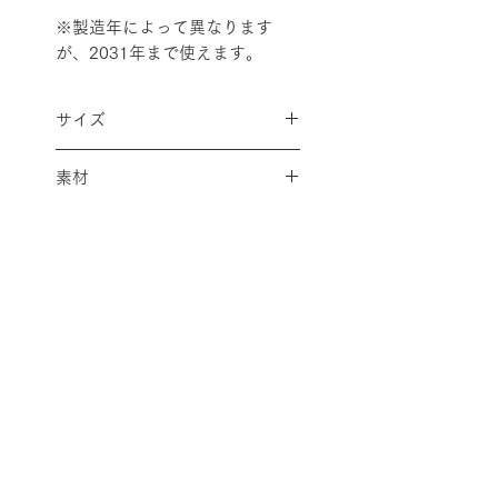
※製造年によって異なります
が、2031年まで使えます。
サイズ
本体 72 x 40 x 26mm
素材
印字サイズ 約 20 x 4mm
ボディ：ABS樹脂 / ゴム：感光
性ゴム / インクパッドの容器：
POM（ポリアセタール）樹脂
配送料金表
配送料金については
をご確認ください。
プライバシーポリシー
特定商取引法に基づく表記