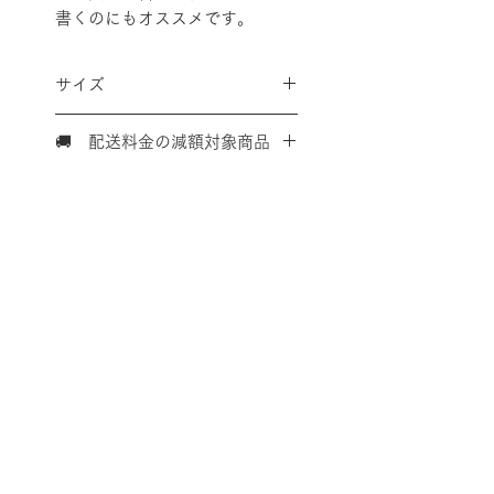
書くのにもオススメです。
サイズ
12×48mm H62mm
🚚 配送料金の減額対象商品
こちらの商品は、単体での購入
又は、対象商品を複数点購入い
ただいた合計で、
Ａ４サイズ
内 ✕ 厚さ３㎝内 ✕１㎏以
内
であれば、全国一律で税込み
配送料金表
配送料金については
をご確認ください。
３３０円に減額させていただけ
ます。
プライバシーポリシー
決済後に返金処理にて減額対応
させていただきます。
特定商取引法に基づく表記
手作りバインダーの諸注意