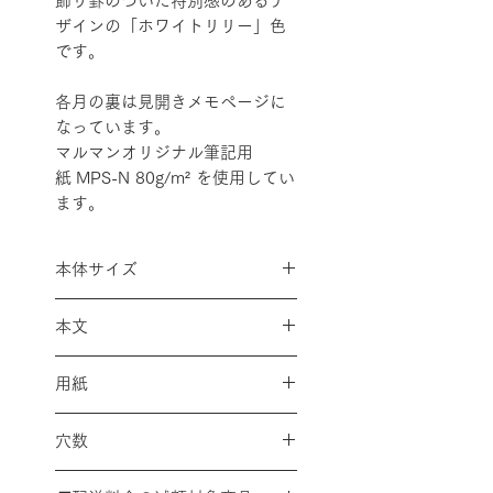
飾り罫のついた特別感のあるデ
ザインの「ホワイトリリー」色
です。
各月の裏は見開きメモページに
なっています。
マルマンオリジナル筆記用
紙 MPS-N 80g/m² を使用してい
ます。
本体サイズ
A5 縦210×横154mm
本文
見開き1ヶ月カレンダースタイル
用紙
（13ヶ月分／2026年1月～2027
年1月）+メモページ
筆記用紙 MPS-N 80g/m²
穴数
２０穴