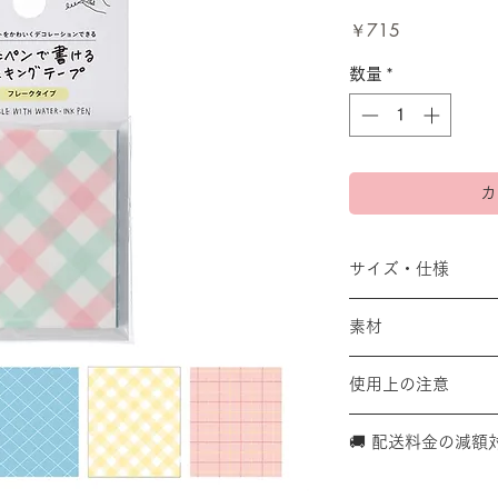
価
￥715
格
数量
*
カ
サイズ・仕様
サイズ/H60×W50×
素材
仕様/5柄各6枚入・
和紙
使用上の注意
【使用上のご注意
🚚 配送料金の減額
＊筆記には水性ペン
記具でのご使用はか
こちらの商品は、