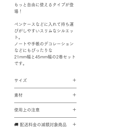
もっと自由に使えるタイプが登
場！
ペンケースなどに入れて持ち運
びがしやすいスリムなシルエッ
ト。
ノートや手帳のデコレーション
などにもぴったりな
21mm幅と45mm幅の2巻セット
です。
サイズ
パッケージ:H120xW73xD15mm
素材
本体：H68×W15×D15mm
テープ幅21mm・45mm
和紙
全長2m
使用上の注意
ミシン目入(47.5mm間隔)※製造
【使用上のご注意】
上の都合上、テープの始まりは
🚚 配送料金の減額対象商品
＊筆記には水性ペンをご使用く