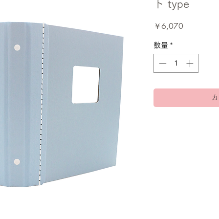
ト type
価
￥6,070
格
数量
*
カ