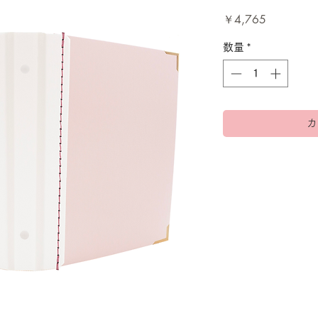
価
￥4,765
格
数量
*
カ