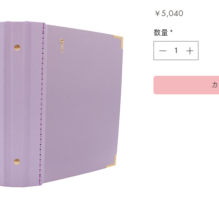
価
￥5,040
格
数量
*
カ