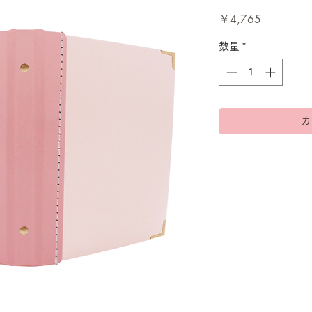
価
￥4,765
格
数量
*
カ