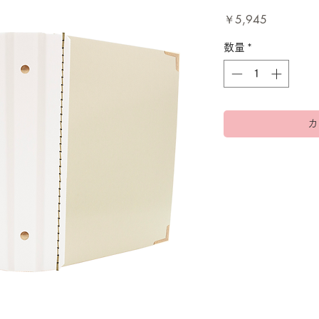
価
￥5,945
格
数量
*
カ