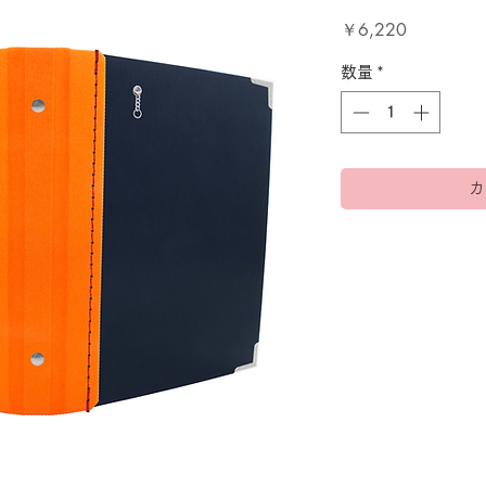
価
￥6,220
格
数量
*
カ