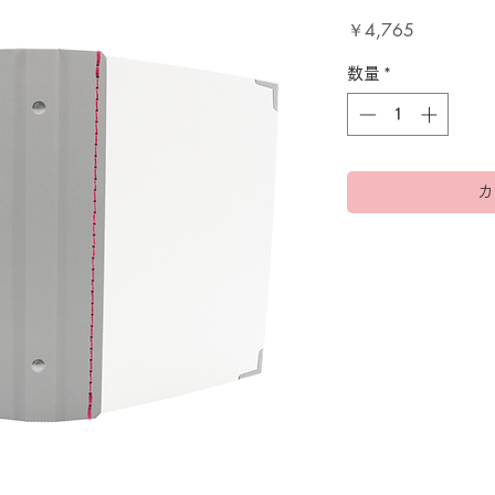
価
￥4,765
格
数量
*
カ