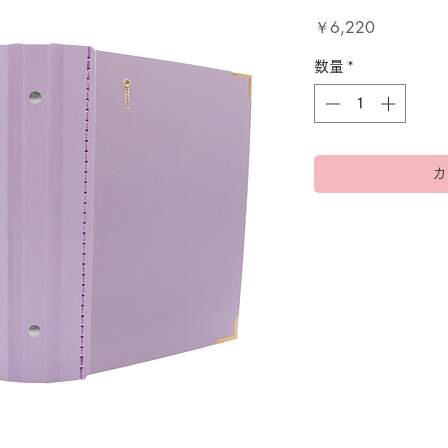
価
￥6,220
格
数量
*
カ