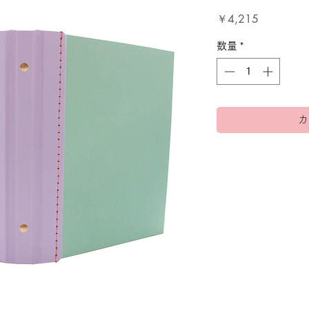
価
￥4,215
格
数量
*
カ