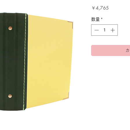
価
￥4,765
格
数量
*
カ