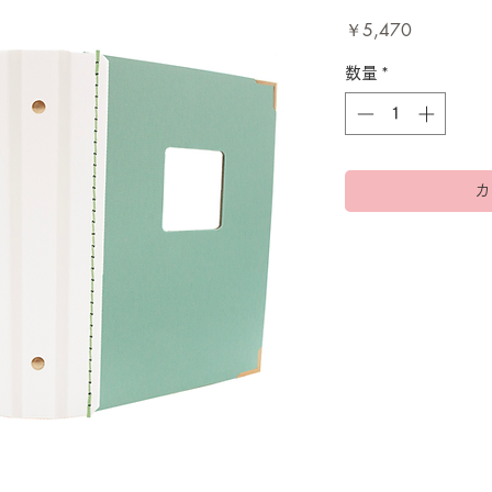
価
￥5,470
格
数量
*
カ