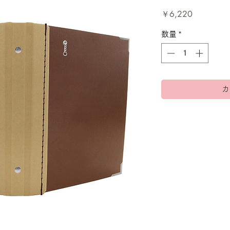
価
￥6,220
格
数量
*
カ