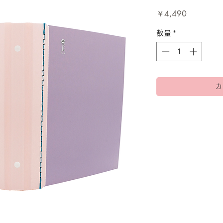
価
￥4,490
格
数量
*
カ