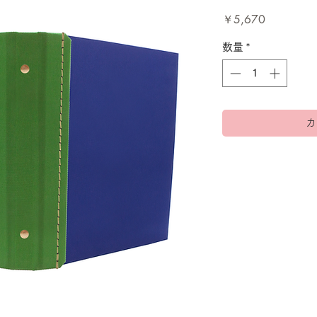
価
￥5,670
格
数量
*
カ