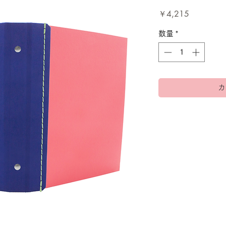
価
￥4,215
格
数量
*
カ