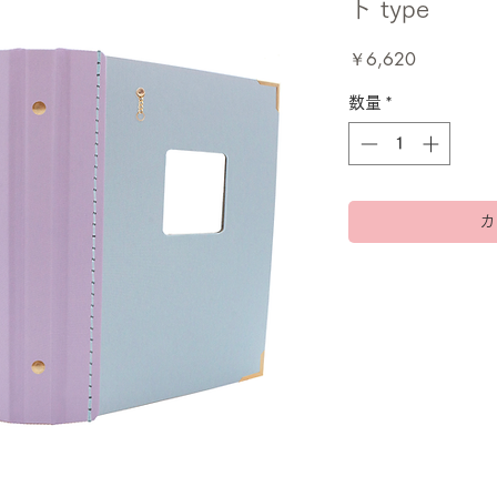
ト type
価
￥6,620
格
数量
*
カ