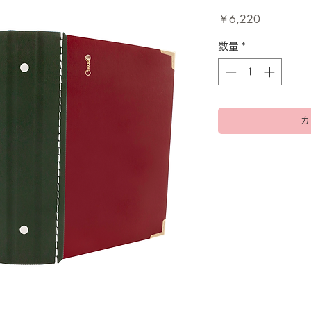
価
￥6,220
格
数量
*
カ