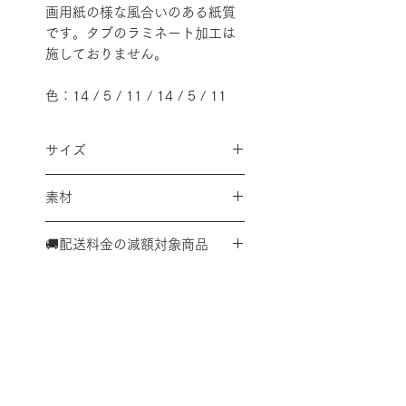
画用紙の様な風合いのある紙質
です。タブのラミネート加工は
施しておりません。
色：14 / 5 / 11 / 14 / 5 / 11
サイズ
Ａ５サイズ用インデックスとし
素材
てご利用いただけます
２０穴リングでご利用いただけ
紙
ます（２穴バインダーでも可
🚚配送料金の減額対象商品
能）
こちらの商品は、単体での購入
タブ 幅１０ｍｍ 縦約３０ｍ
又は、対象商品を複数点購入い
ｍ
ただいた合計で、
Ａ４サイズ
内 ✕ 厚さ３㎝内 ✕１㎏以
内
であれば、全国一律で税込み
配送料金表
配送料金については
をご確認ください。
３３０円に減額させていただけ
ます。
プライバシーポリシー