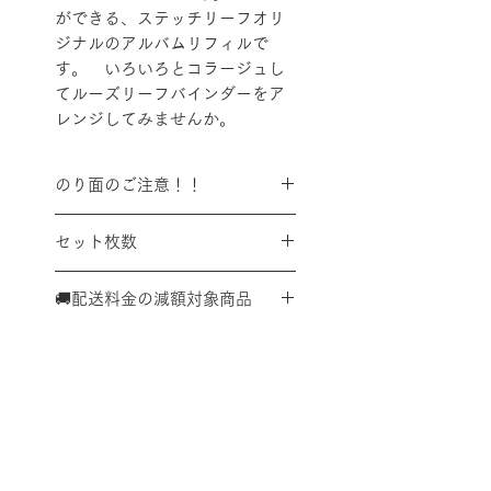
ができる、ステッチリーフオリ
ジナルのアルバムリフィルで
す。 いろいろとコラージュし
てルーズリーフバインダーをア
レンジしてみませんか。
のり面のご注意！！
台紙ののり面は、弱粘質ではあ
セット枚数
りますが貼り込む紙などの素材
などによって、剥がれにくくな
この商品は
ブラックシート９
る場合があり、貼り付いたり、
🚚配送料金の減額対象商品
枚セット
の商品です。
破れたりすることがありますの
こちらの商品は、単体での購入
で、ご注意ください。
又は、対象商品を複数点購入い
ただいた合計で、
Ａ４サイズ
内 ✕ 厚さ３㎝内 ✕１㎏以
内
であれば、全国一律で税込み
配送料金表
配送料金については
をご確認ください。
３３０円に減額させていただけ
ます。