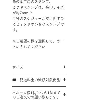
鳥の葉工房のスタンプ。
こつぶスタンプは、捺印サイズ
が約7mmで
手帳のスケジュール欄に押すの
にピッタリの小さなスタンプで
す。
※ご希望の柄を選択して、カー
トに入れてください
サイズ
本体サイズ 縦12mm×横12mm
🚚 配送料金の減額対象商品
高さ約24mm
捺印サイズ 約7mm
こちらの商品は、単体での購入
⚠️お一人様1柄につき1個まで
又は、対象商品を複数点購入い
のご注文でお願い致します。
ただいた合計で、
Ａ４サイズ
内 ✕ 厚さ３㎝内 ✕１㎏以
こちらの商品の同じ柄を複数ま