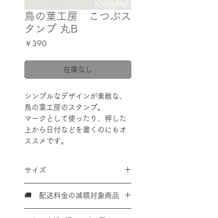
鳥の葉工房 こつぶス
タンプ 丸B
価
￥390
格
在庫なし
シンプルなデザインが素敵な、
鳥の葉工房のスタンプ。
マークとして使ったり、押した
上から日付などを書くのにもオ
ススメです。
サイズ
本体サイズ 縦12mm×横12mm
🚚 配送料金の減額対象商品
高さ約24mm
捺印サイズ 約1cm
こちらの商品は、単体での購入