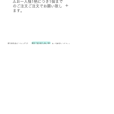
⚠️お一人様1柄につき1個まで
又は、対象商品を複数点購入い
のご注文ご注文でお願い致し
ただいた合計で、
Ａ４サイズ
ます。
内 ✕ 厚さ３㎝内 ✕１㎏以
こちらの商品を複数まとめてご
内
であれば、全国一律で税込み
購入される場合や
３３０円に減額させていただけ
同じ柄を複数回にわたってご購
ます。
入いただいた場合など
決済後にクレジット返金処理に
当店の基準により転売や代行販
て減額対応させていただきま
配送料金表
配送料金については
をご確認ください。
売と判断させていただいた場合
す。
は、
⚠️サイズ内であっても、ご購入
プライバシーポリシー
ご注文を全てキャンセルとさせ
商品総額が10,000円以上の場合
ていただきますので
や、梱包する上で商品の安全面
お一人様1柄につき1個までのご
を考慮した結果、通常配送(ヤマ
特定商取引法に基づく表記
注文でお願い致します。
ト便でのお届け)とさせていただ
く場合がございます。
手作りバインダーの諸注意
お問い合わせ