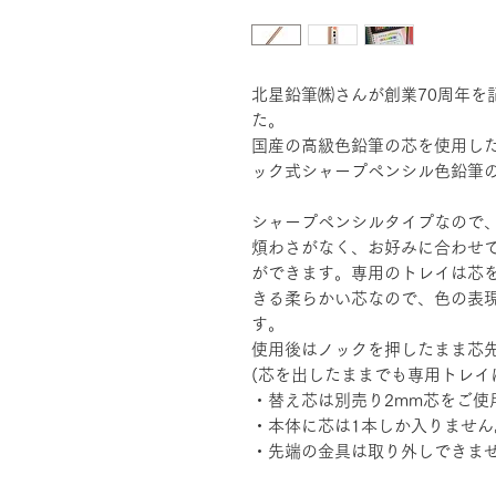
北星鉛筆㈱さんが創業70周年を
た。
国産の高級色鉛筆の芯を使用し
ック式シャープペンシル色鉛筆
シャープペンシルタイプなので
煩わさがなく、お好みに合わせ
ができます。専用のトレイは芯
きる柔らかい芯なので、色の表
す。
使用後はノックを押したまま芯
(芯を出したままでも専用トレイ
・替え芯は別売り2mm芯をご使
・本体に芯は1本しか入りません
・先端の金具は取り外しできま