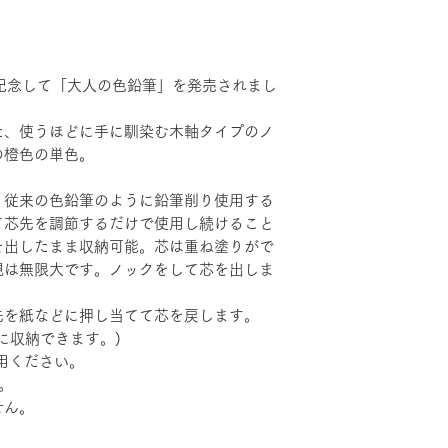
す。
記念して「大人の色鉛筆」を発売されまし
た、使うほどに手に馴染む木軸タイプのノ
の橙色の単色。
、従来の色鉛筆のように鉛筆削り使用する
て芯先を調節するだけで使用し続けること
を出したまま収納可能。芯は重ね塗りがで
現は無限大です。ノックをして芯を出しま
先を紙などに押し当てて芯を戻します。
に収納できます。)
用ください。
。
せん。