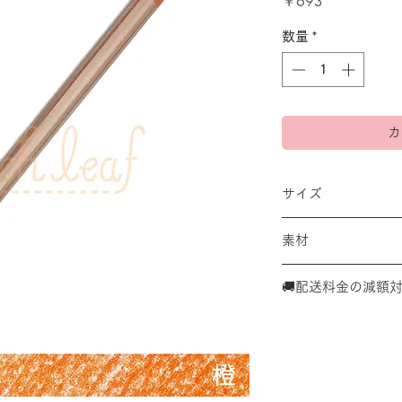
価
￥693
格
数量
*
カ
サイズ
本体：長さ158mm
素材
木、真鍮、顔料、C
🚚配送料金の減額
こちらの商品は、
数点購入いただい
さ３㎝内 ✕１㎏以
３３０円に減額さ
決済後に返金処理