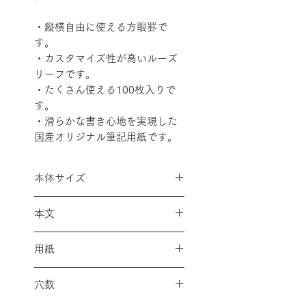
・縦横自由に使える方眼罫で
す。
・カスタマイズ性が高いルーズ
リーフです。
・たくさん使える100枚入りで
す。
・滑らかな書き心地を実現した
国産オリジナル筆記用紙です。
本体サイズ
Ｂ５サイズ用 縦257×横182mm
本文
5mm方眼罫/100枚
用紙
筆記用紙 MPS-N 80g/m²
穴数