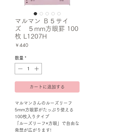
マルマン Ｂ５サイ
ズ ５mm方眼罫 100
枚 L1207H
価
￥440
格
数量
*
カートに追加する
マルマンさんのルーズリーフ
5mm方眼罫がたっぷり使える
100枚入りタイプ
「ルーズリーフ×方眼」で自由な
発想が広がります!