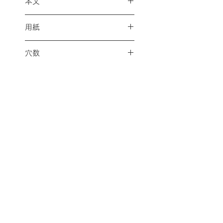
本文
無地/30枚
用紙
クリームクロッキー紙(中性紙)
穴数
MPS-C60.0g/m² CREAM
２０穴
🚚配送料金の減額対象商品
こちらの商品は、単体での購入
又は、対象商品を複数点購入い
ただいた合計で、
Ａ４サイズ
内 ✕ 厚さ３㎝内 ✕１㎏以
内
であれば、全国一律で税込み
配送料金表
配送料金については
をご確認ください。
３３０円に減額させていただけ
ます。
プライバシーポリシー
決済後に返金処理にて減額対応
させていただきます。
特定商取引法に基づく表記