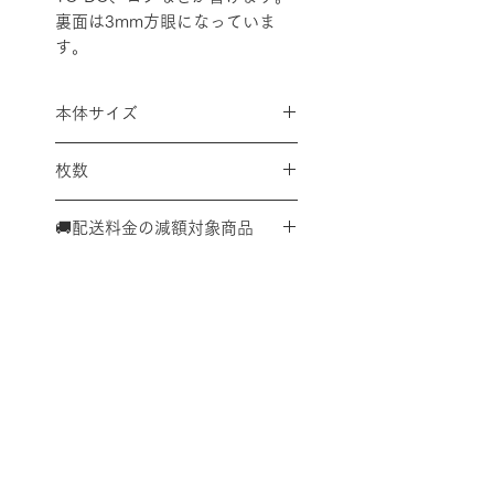
裏面は3mm方眼になっていま
す。
本体サイズ
縦86×横128mm
枚数
9穴
60枚
🚚配送料金の減額対象商品
こちらの商品は、単体での購入
又は、対象商品を複数点購入い
ただいた合計で、
Ａ４サイズ
内 ✕ 厚さ３㎝内 ✕１㎏以
内
であれば、全国一律で税込み
配送料金表
配送料金については
をご確認ください。
３３０円に減額させていただけ
ます。
プライバシーポリシー
決済後に返金処理にて減額対応
させていただきます。
特定商取引法に基づく表記