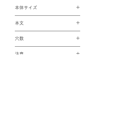
本体サイズ
縦87×横129mm
本文
TODOリスト(表面)/5mm方眼罫
穴数
(裏面)/50枚
9穴
注意
画像はイメージです。
🚚配送料金の減額対象商品
こちらの商品は、単体での購入
又は、対象商品を複数点購入い
ただいた合計で、
Ａ４サイズ
内 ✕ 厚さ３㎝内 ✕１㎏以
内
であれば、全国一律で税込み
配送料金表
配送料金については
をご確認ください。
３３０円に減額させていただけ
ます。
プライバシーポリシー
決済後に返金処理にて減額対応
させていただきます。