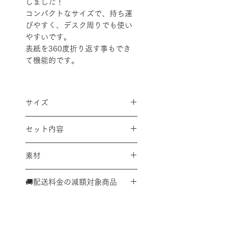
しました！
コンパクトなサイズで、持ち運
びやすく、デスク周りでも使い
やすいです。
表紙を360度折り返す事もでき
て機能的です。
サイズ
サイズ：ミニサイズ(縦100×横
セット内容
153×背幅20mm)
標準収容枚数：60枚
3mm方眼罫ルーズリーフ20枚
素材
5mm方眼罫くすみカラーアソー
ト5枚
表紙材質：PVC・角金付
カードポケットリーフ1枚
🚚配送料金の減額対象商品
こちらの商品は、単体での購入
又は、対象商品を複数点購入い
ただいた合計で、
Ａ４サイズ