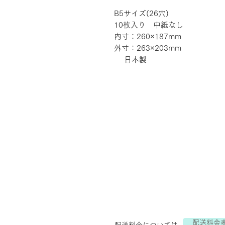
B5サイズ(26穴)
10枚入り 中紙なし
内寸：260×187mm
外寸：263×203mm
日本製
配送料金