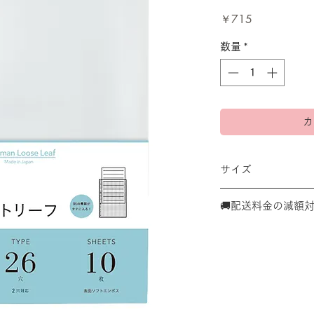
価
￥715
格
数量
*
カ
サイズ
B5サイズ(26穴) 
🚚配送料金の減額
内寸：260×187mm
こちらの商品は、
数点購入いただい
さ３㎝内 ✕１㎏以
３３０円に減額さ
決済後に返金処理
す。