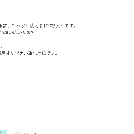
眼罫、たっぷり使える100枚入りです。
発想が広がります!
。
す。
国産オリジナル筆記用紙です。
表