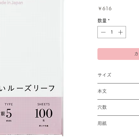
価
￥616
格
数量
*
カ
サイズ
A4 縦297×横210m
本文
5mm方眼罫/100枚
穴数
30穴
用紙
筆記用紙 MPS-N 80g