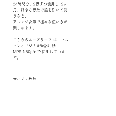
24時間分、2行ずつ使用し12ヶ
月、好きな行数で線を引いて使
うなど、
アレンジ次第で様々な使い方が
楽しめます。
こちらのルーズリーフ は、マル
マンオリジナル筆記用紙
MPS-N80g/㎡を使用していま
す。
サイズ・枚数
A5サイズ (20穴) 縦210mm×横
素材
148mm
30枚
マルマン オリジナル筆記用紙
🚚配送料金の減額対象商品
MPS-N80g/㎡
こちらの商品は、単体での購入