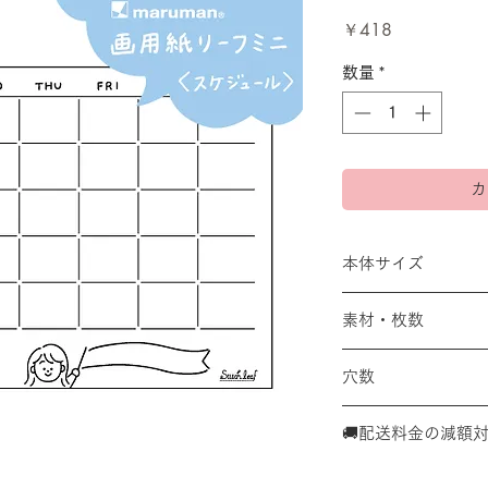
価
￥418
格
数量
*
カ
本体サイズ
86.5×128.5mm
素材・枚数
マルマン並口画用紙12
穴数
9穴
🚚配送料金の減額
こちらの商品は、