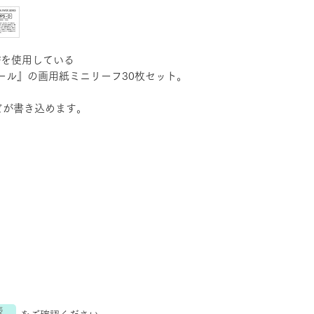
数点購入いただい
さ３㎝内 ✕１㎏以
３３０円に減額さ
決済後に返金処理
m²を使用している
す。
ール』の画用紙ミニリーフ30枚セット。
どが書き込めます。
表