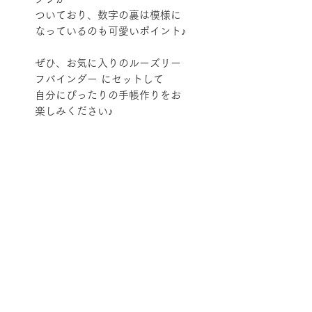
ついており、数字の裏は模様に
なっているのも可愛いポイント♪
ぜひ、お気に入りのルーズリー
フバインダー にセットして
自分にぴったりの手帳作りをお
楽しみください♪
本体サイズ
A5 縦210×横154mm
セット内容
・年間カレンダー
用紙
・年間表
・年間メモ
マルマンオリジナル筆記用紙
・リスト
穴数
MPS-N80g/m²
・月間ページ(2026年1月〜12月)
※「ドット方眼」10枚のみ、
２０穴
・フリーメモ
80g/㎡ 角丸加工
🚚配送料金の減額対象商品
・ドット方眼 10枚