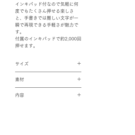
インキパッド付なので気軽に何
度でもたくさん押せる楽しさ
と、手書きでは難しい文字が一
瞬で再現できる手軽さが魅力で
す。
付属のインキパッドで約2,000回
押せます。
サイズ
パッケージ／
素材
H160×W88×D27mm
本体／H76×W44×D26mm
本体／ABS+POM+ポリカーボネ
内容
ート+バネ鋼材製
印面／ゴム製
回転式スタンプ×1個（10柄）
インキパッド／油性顔料系茶イ
インキパッド付
ンキ：ABS+ウレタン製
配送料金については
をご確認ください。