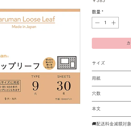
価
￥385
格
数量
*
カ
サイズ
B7変型 縦86×横12
用紙
竹紙 100g/m²
穴数
９穴
本文
スクラップリーフミニ
🚚配送料金減額対