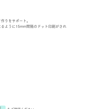
こちらの商品は、
数点購入いただい
さ３㎝内 ✕１㎏以
３３０円に減額さ
ク作りをサポート。
決済後に返金処理
るように15mm間隔のドット印刷がされ
す。
。
表