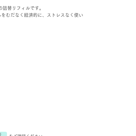
数点購入いただい
さ３㎝内 ✕１㎏以
の詰替リフィルです。
３３０円に減額さ
んをむだなく経済的に、ストレスなく使い
決済後に返金処理
す。
表