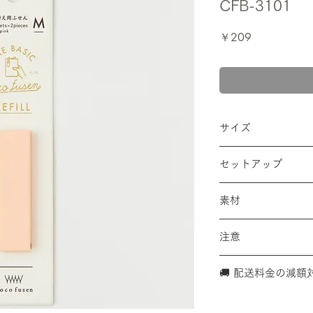
CFB-3101
価
￥209
格
サイズ
・ケース本体：W２
セットアップ
・ふせん：Ｗ４２✕
・外装サイズ：W２
素材
２５枚綴り×２束＝
PET、ウレタン粘
注意
＊『ココフセンベー
🚚 配送料金の減額
『ココフセンベー
製品に詰め替えて
こちらの商品は、