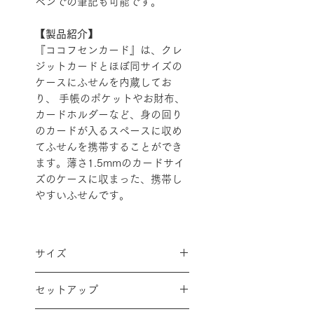
ペンでの筆記も可能です。
【製品紹介】
『ココフセンカード』は、クレ
ジットカードとほぼ同サイズの
ケースにふせんを内蔵してお
り、 手帳のポケットやお財布、
カードホルダーなど、身の回り
のカードが入るスペースに収め
てふせんを携帯することができ
ます。薄さ1.5mmのカードサイ
ズのケースに収まった、携帯し
やすいふせんです。
サイズ
・カードケース本体サイズ：W
セットアップ
８４✕H５３．５mm
・ふせん：W３２✕Ｈ１１