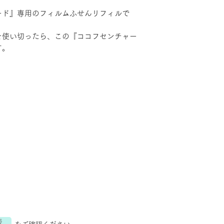
３３０円に減額さ
ード』専用のフィルムふせんリフィルで
決済後に返金処理
す。
を使い切ったら、この『ココフセンチャー
す。
表