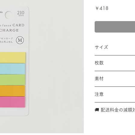
価
￥418
格
サイズ
・ふせん：w32×h
枚数
・外装サイズ：w40×
210枚（1色42枚入
素材
PP、紙
注意
こちらの商品は『
🚚 配送料金の減額
きません（『ココ
ます
）。
こちらの商品は、
数点購入いただい
さ３㎝内 ✕１㎏以