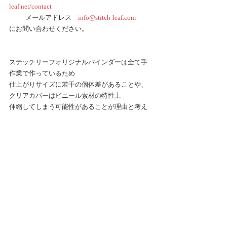
leaf.net/contact
　　  メールアドレス　
info@stitch-leaf.com
にお問い合わせください。
ステッチリーフオリジナルバインダーは全て手
作業で作っているため
仕上がりサイズに若干の個体差があることや、
クリアカバーはビニール素材の特性上
伸縮してしまう可能性があることが理由と考え
られます。
現在、クリアカバーの現生産ロット分の検品と
同時進行にてサイズの調整など今後の製品改良
など含めて
今後同じような問題が起こりにくい様に、大至
急進めております。
その為、一時的ではありますがクリアカバーの
販売を停止して、
また同じ様な問題が起こらない製品として販売